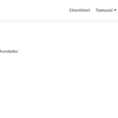
Skip
to
Ettevõttest
Teenused
content
dkondades: