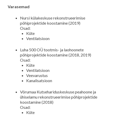
Varasemad
Nursi külakeskuse rekonstrueerimise
põhiprojektide koostamine (2019)
Osad:
Küte
Ventilatsioon
Luha 500 OÜ tootmis- ja laohoonete
põhiprojektide koostamine (2018, 2019)
Osad:
Küte
Ventilatsioon
Veevarustus
Kanalisatsioon
Võrumaa Kutsehariduskeskuse peahoone ja
ühiselamu rekonstrueerimise põhiprojektide
koostamine (2018)
Osad:
Küte