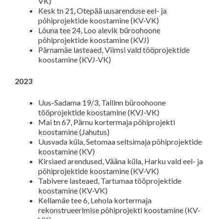
VK)
Kesk tn 21, Otepää uusarenduse eel- ja
põhiprojektide koostamine (KV-VK)
Lõuna tee 24, Loo alevik büroohoone
põhiprojektide koostamine (KVJ)
Pärnamäe lasteaed, Viimsi vald tööprojektide
koostamine (KVJ-VK)
2023
Uus-Sadama 19/3, Tallinn büroohoone
tööprojektide koostamine (KVJ-VK)
Mai tn 67, Pärnu kortermaja põhiprojekti
koostamine (Jahutus)
Uusvada küla, Setomaa seltsimaja põhiprojektide
koostamine (KV)
Kirsiaed arendused, Vääna küla, Harku vald eel- ja
põhiprojektide koostamine (KV-VK)
Tabivere lasteaed, Tartumaa tööprojektide
koostamine (KV-VK)
Kellamäe tee 6, Lehola kortermaja
rekonstrueerimise põhiprojekti koostamine (KV-