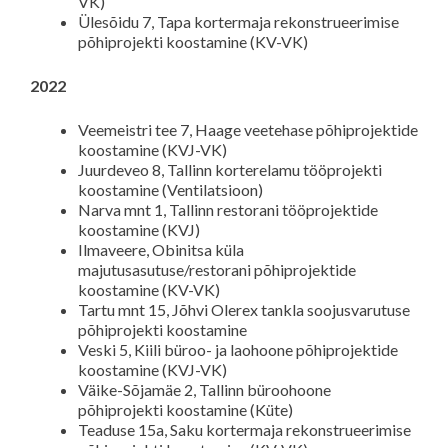
VK)
Ülesõidu 7, Tapa kortermaja rekonstrueerimise
põhiprojekti koostamine (KV-VK)
2022
Veemeistri tee 7, Haage veetehase põhiprojektide
koostamine (KVJ-VK)
Juurdeveo 8, Tallinn korterelamu tööprojekti
koostamine (Ventilatsioon)
Narva mnt 1, Tallinn restorani tööprojektide
koostamine (KVJ)
Ilmaveere, Obinitsa küla
majutusasutuse/restorani põhiprojektide
koostamine (KV-VK)
Tartu mnt 15, Jõhvi Olerex tankla soojusvarutuse
põhiprojekti koostamine
Veski 5, Kiili büroo- ja laohoone põhiprojektide
koostamine (KVJ-VK)
Väike-Sõjamäe 2, Tallinn büroohoone
põhiprojekti koostamine (Küte)
Teaduse 15a, Saku kortermaja rekonstrueerimise