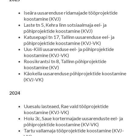
Iseära uusarenduse ridamajade tööprojektide
koostamine (KVJ)
Laste tn 5, Kehra linn sotsiaalmaja eel- ja
põhiprojektide koostamine (KVJ)
Katusepapi tn 17, Tallinn uusarenduse eel- ja
põhiprojektide koostamine (KVJ-VK)
Uus-Kiili uusarenduse eel- ja põhiprojektide
koostamine (KVJ-VK)
Roosikrantsi tn 8, Tallinn põhiprojektide
koostamine (KV)
Käokella uusarenduse põhiprojektide koostamine
(KVJ-VK)
2024
Uuesalu lasteaed, Rae vald tööprojektide
koostamine (KVJ-VK)
Hoiu 3c, Saue kortermajade uusarenduste eel- ja
põhiprojektide koostamine (KV-VK)
Tartu vallamaja tööprojektide koostamine (KVJ-