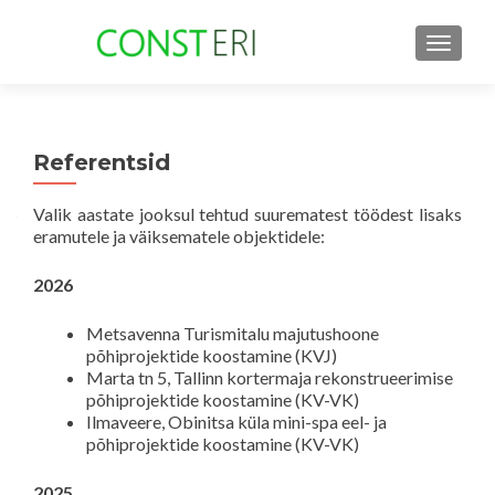
TOGGLE
Referentsid
Valik aastate jooksul tehtud suurematest töödest lisaks
eramutele ja väiksematele objektidele:
2026
Metsavenna Turismitalu majutushoone
põhiprojektide koostamine (KVJ)
Marta tn 5, Tallinn kortermaja rekonstrueerimise
põhiprojektide koostamine (KV-VK)
Ilmaveere, Obinitsa küla mini-spa eel- ja
põhiprojektide koostamine (KV-VK)
2025