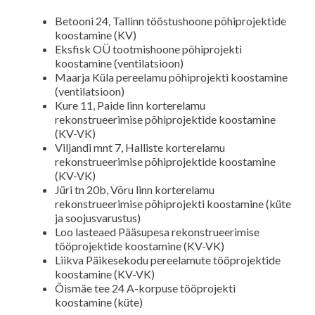
Betooni 24, Tallinn tööstushoone põhiprojektide
koostamine (KV)
Eksfisk OÜ tootmishoone põhiprojekti
koostamine (ventilatsioon)
Maarja Küla pereelamu põhiprojekti koostamine
(ventilatsioon)
Kure 11, Paide linn korterelamu
rekonstrueerimise põhiprojektide koostamine
(KV-VK)
Viljandi mnt 7, Halliste korterelamu
rekonstrueerimise põhiprojektide koostamine
(KV-VK)
Jüri tn 20b, Võru linn korterelamu
rekonstrueerimise põhiprojekti koostamine (küte
ja soojusvarustus)
Loo lasteaed Pääsupesa rekonstrueerimise
tööprojektide koostamine (KV-VK)
Liikva Päikesekodu pereelamute tööprojektide
koostamine (KV-VK)
Õismäe tee 24 A-korpuse tööprojekti
koostamine (küte)