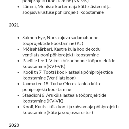
põhiprojekti koostamine (KV-VK)
Lämmi, Mõniste kortermaja küttesüsteemi ja
soojusvarustuse põhiprojekti koostamine
2021
Salmon Eye, Norra ujuva sadamahoone
tööprojektide koostamine (KJ)
Mõisahäärberi, Kastre küla hooldekodu
ventilatsiooni põhiprojekti koostamine
Paelille tee 1, Viimsi büroohoone tööprojektide
koostamine (KVJ-VK)
Kooli tn 7, Tootsi kool-lasteaia põhiprojektide
koostamine (Ventilatsioon)
Jaama tee 18, Turba Olerex tankla kütte
põhiprojekti koostamine
Staadioni 6, Aruküla lasteaia tööprojektide
koostamine (KV-VK)
Kooli, Kuutsi küla kooli ja rahvamaja põhiprojekti
koostamine (küte ja soojusvarustus)
2020