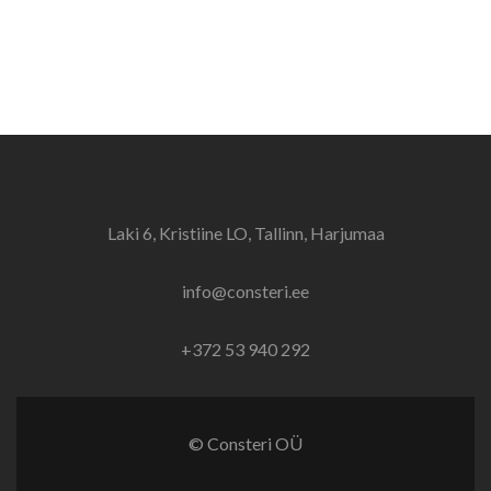
Laki 6, Kristiine LO, Tallinn, Harjumaa
info@consteri.ee
+372 53 940 292
© Consteri OÜ